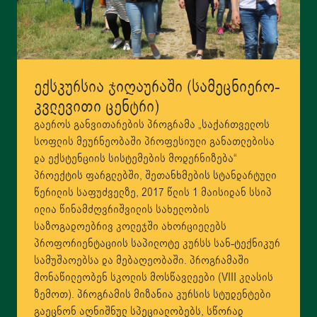
ექსკურსია ჯიღაურაში (სამეცნიერო-
კვლევითი ცენტრი)
გაეროს განვითარების პროგრამა „საქართველოს
სოფლის მეურნეობაში პროფესიული განათლებისა
და ექსტენციის სისტემების მოდერნიზება“
პროექტის ფარგლებში, შეთანხმების სტანდარტული
წერილის საფუძველზე, 2017 წლის 1 მაისიდან სსიპ
ილია წინამძღვრიშვილის სახელობის
საზოგადოებრივ კოლეჯში ახორციელებს
პროფორიენტაციის საპილოტე კურსს სან-ტექნიკურ
სამუშაოებსა და მებაღეობაში. პროგრამაში
მონაწილეობენ სკოლის მოსწავლეები (VIII კლასის
ზემოთ). პროგრამის მიზანია კურსის სტუდენტები
გაეცნონ აღნიშნულ სპეციალობებს, სწორად