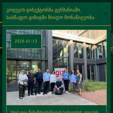
კოლეჯის დირექტორმა გერმანიაში,
სასწავლო ვიზიტში მიიღო მონაწილეობა
EN
KA
კოლეჯის სიახლეები
სსიპ ილია წინამძღვრიშვილის სახელობის კოლეჯის