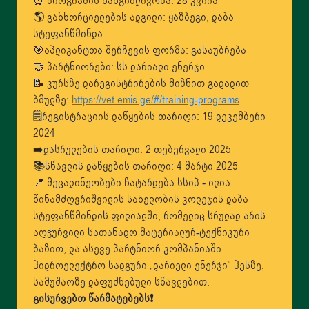
⏰ პროგრამის ხანგრძლივობა: 28 კვირა
🌎 განხორციელების ადგილი: ყაზბეგი, დაბა
სტეფანწმინდა
🎯აპლიკანტთა შერჩევის ფორმა: გასაუბრება
🤝 პარტნიორები: სს დარიალი ენერჯი
📝 კურსზე დარეგისტრირების მიზნით გადადით
ბმულზე:
https://vet.emis.ge/#/training-programs
🗒რეგისტრაციის დაწყების თარიღი: 19 დეკემბერი
2024
➡️დასრულების თარიღი: 2 თებერვალი 2025
📚სწავლის დაწყების თარიღი: 4 მარტი 2025
📍 მეცადინეობები ჩატარდება სსიპ - ილია
წინამძღვრიშვილის სახელობის კოლეჯის დაბა
სტეფანწმინდის ფილიალში, რომელიც სრულად არის
აღჭურვილი სათანადო მატერიალურ-ტექნიკური
ბაზით, და ასევე პარტნიორ კომპანიაში
ჰიდროელექტრო სადგური „დარიელი ენერჯი“ ჰესზე,
სამუშაოზე დაფუძნებული სწავლებით.
გისურვებთ წარმატებებს❗️